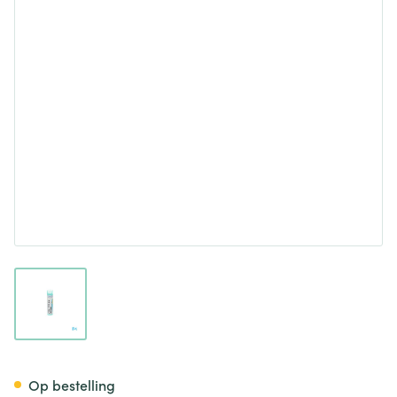
View larger image
Lycopodium Clavatum 6k Gr 4
Op bestelling