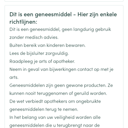
CNK
3100641
Veiligheidsinformatie
Dit is een geneesmiddel - Hier zijn enkele
richtlijnen:
Organisaties
Boiron
Dit is een geneesmiddel, geen langdurig gebruik
Merken
Boiron
zonder medisch advies.
Buiten bereik van kinderen bewaren.
Breedte
15 mm
Lees de bijsluiter zorgvuldig.
Raadpleeg je arts of apotheker.
Lengte
68 mm
Neem in geval van bijwerkingen contact op met je
arts.
Diepte
15 mm
Geneesmiddelen zijn geen gewone producten. Ze
kunnen nooit teruggenomen of geruild worden.
Hoeveelheid
De wet verbiedt apothekers om ongebruikte
4
Verpakking
geneesmiddelen terug te nemen.
In het belang van uw veiligheid worden alle
Behoud
Kamertemperatuur (15°C - 25°C)
geneesmiddelen die u terugbrengt naar de