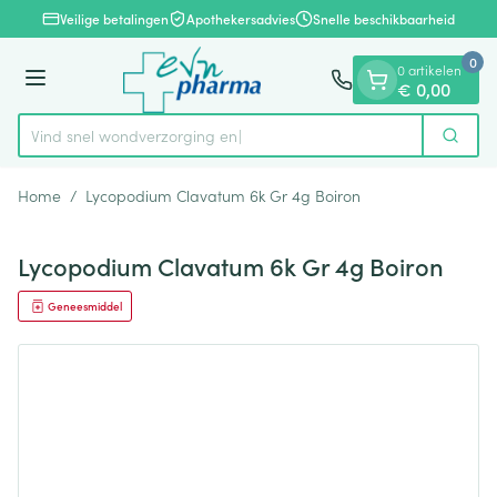
Dia 1 van 1
Ga naar de inhoud
Veilige betalingen
Apothekersadvies
Snelle beschikbaarheid
0
0 artikelen
Menu
€ 0,00
Vind snel wondverzor
Zoek
Product, merk, categorie...
Home
/
Lycopodium Clavatum 6k Gr 4g Boiron
Lycopodium Clavatum 6k Gr 4g Boiron
Geneesmiddel