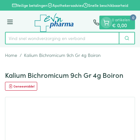
Dia 1 van 1
Ga naar de inhoud
Veilige betalingen
Apothekersadvies
Snelle beschikbaarheid
0
0 artikelen
Menu
€ 0,00
Vind snel wondverzorging en verband
Zoek
Product, merk, categorie...
Home
/
Kalium Bichromicum 9ch Gr 4g Boiron
Kalium Bichromicum 9ch Gr 4g Boiron
Geneesmiddel