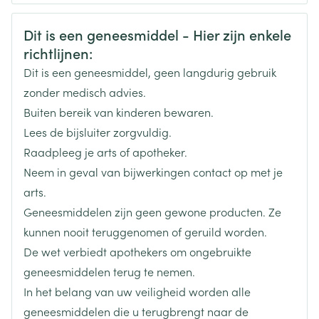
CNK
3100435
Veiligheidsinformatie
Dit is een geneesmiddel - Hier zijn enkele
richtlijnen:
Organisaties
Boiron
Dit is een geneesmiddel, geen langdurig gebruik
Merken
Boiron
zonder medisch advies.
Buiten bereik van kinderen bewaren.
Breedte
17 mm
Lees de bijsluiter zorgvuldig.
Raadpleeg je arts of apotheker.
Lengte
60 mm
Neem in geval van bijwerkingen contact op met je
arts.
Diepte
15 mm
Geneesmiddelen zijn geen gewone producten. Ze
kunnen nooit teruggenomen of geruild worden.
Hoeveelheid
De wet verbiedt apothekers om ongebruikte
4
Verpakking
geneesmiddelen terug te nemen.
In het belang van uw veiligheid worden alle
Behoud
Kamertemperatuur (15°C - 25°C)
geneesmiddelen die u terugbrengt naar de