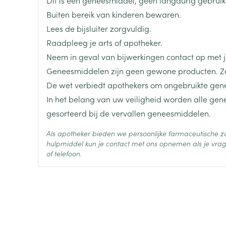
len
Kalk- en schimmelnagels
Teststrips en naalden
Lippen
Stomaplaat
Buiten bereik van kinderen bewaren.
oires
spray
Merken
Boiron
Nagelbijten
Overige diabetes
Zonnebank
Accessoires
Lees de bijsluiter zorgvuldig.
producten
Raadpleeg je arts of apotheker.
Nagelversterkend
Voorbereidi
Breedte
17 mm
doorn
Naalden voor
Neem in geval van bijwerkingen contact op met je
Toon meer
Toon meer
lsel
Hormonaal stelsel
Gynaecolog
insulinespuiten
Geneesmiddelen zijn geen gewone producten. Ze
Lengte
64 mm
Toon meer
De wet verbiedt apothekers om ongebruikte gen
In het belang van uw veiligheid worden alle ge
richten
Zenuwstelsel
Slapelooshe
Diepte
15 mm
en stress
gesorteerd bij de vervallen geneesmiddelen.
 mannen
Make-up
Seksualiteit
hygiene
iten
Sondes, baxters en
Bandages e
Als apotheker bieden we persoonlijke farmaceutische
rging
Make-up penselen en
catheters
- orthopedi
Hoeveelheid
4
hulpmiddel kun je contact met ons opnemen als je vrag
Condooms e
Immuniteit
verbanden
Allergie
Verpakking
gebruiksvoorwerpen
of telefoon.
Sondes
Intiem welzi
injectie
Eyeliner - oogpotlood
Buik
ging
Behoud
Accessoires voor sondes
Kamertemperatuur (15°C -
Intieme ver
Mascara
Acne
Oor
Arm
Baxters
Massage
nsulinepen -
Oogschaduw
Elleboog
Catheters
Toon meer
Toon meer
Enkel en voe
Afslanken
Homeopath