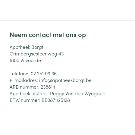
Haar
Gezichtsverzor
Pillendozen en
Neem contact met ons op
accessoires
Pigmentstoorni
Apotheek Borgt
Gevoelige huid
Grimbergsesteenweg 43
geïrriteerde hu
1800
Vilvoorde
Gemengde hui
Telefoon:
02 251 09 36
Doffe huid
E-mailadres:
info@
apotheekborgt.be
Toon meer
APB nummer:
238814
Apotheek titularis:
Peggy Van den Wyngaert
BTW nummer:
BE0871125128
Snurken