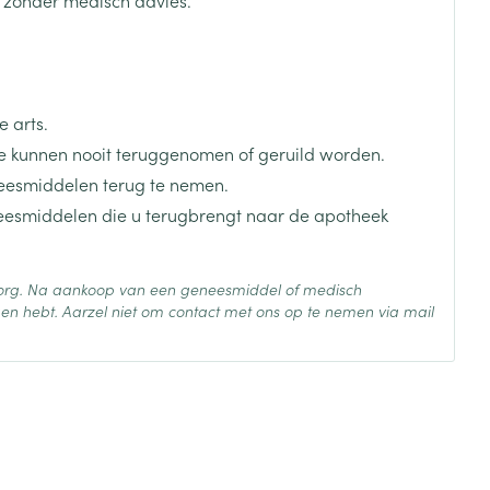
je
Badkamer
Bed
ng zon
Doorliggen - decubitis
 arts.
Toon meer
ie
Urinewegen
 kunnen nooit teruggenomen of geruild worden.
eesmiddelen terug te nemen.
neesmiddelen die u terugbrengt naar de apotheek
id, spanning
Stoppen met roken
 en intieme
Gezichtsreiniging -
ontschminken
n Orthopedie
Instrumenten
 zorg. Na aankoop van een geneesmiddel of medisch
sche
en hebt. Aarzel niet om contact met ons op te nemen via mail
n anticonceptie
Reinigingsmelk, - crème, -
Anti tumor middelen
olie en gel
jn
 25°C)
Tonic - lotion
zorging
Anesthesie
Micellair water
Specifiek voor de ogen
t
ie
Diverse geneesmiddelen
Toon meer