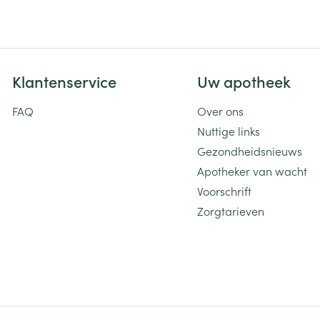
Toon meer
ging
Supplementen
Insectenwe
Mondmaskers
middelen
Klantenservice
Uw apotheek
ssen
FAQ
Over ons
 -
id
Nuttige links
Gezondheidsnieuws
d
Apotheker van wacht
Voorschrift
Zorgtarieven
Zelfbruiner
Scheren