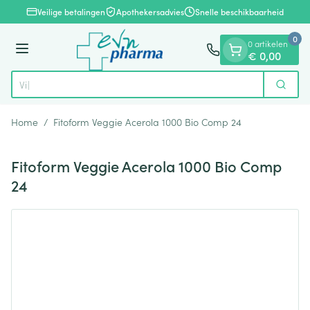
Dia 1 van 1
Ga naar de inhoud
Veilige betalingen
Apothekersadvies
Snelle beschikbaarheid
0
0 artikelen
Menu
€ 0,00
Zoek
Product, merk, categorie...
Home
/
Fitoform Veggie Acerola 1000 Bio Comp 24
Fitoform Veggie Acerola 1000 Bio Comp
24