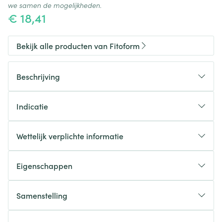
we samen de mogelijkheden.
€ 18,41
Bekijk alle producten van Fitoform
Beschrijving
Vitamine C draagt ​​bij tot een normaal
energiemetabolisme, de normale werking van het
Indicatie
immuunsysteem en het verminderen van
Energie, immuunsysteem, vermoeidheid.
vermoeidheid.
Wettelijk verplichte informatie
Eigenschappen
Vegan - zonder kleurstoffen, bewaarmiddelen,
nanodeeltjes en maltodextrine.
Samenstelling
Ingrediënten voor 1 tablet: