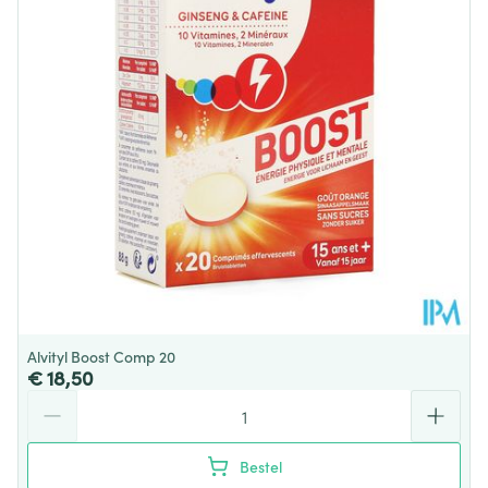
Vegan, Zonder
Dieetbeperkingen
bewaarmiddelen, Zonder
kleurstoffen
Kamertemperatuur (15°C -
Behoud
25°C)
Alvityl Boost Comp 20
€ 18,50
Aantal
Bestel