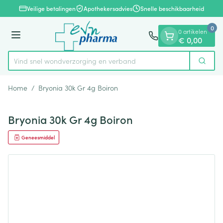
Dia 1 van 1
Ga naar de inhoud
Veilige betalingen
Apothekersadvies
Snelle beschikbaarheid
0
0 artikelen
Menu
€ 0,00
Vind snel wondverzorging en verban
Zoek
Product, merk, categorie...
Home
/
Bryonia 30k Gr 4g Boiron
Bryonia 30k Gr 4g Boiron
Geneesmiddel