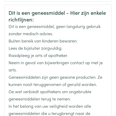
CNK
3098969
Veiligheidsinformatie
Dit is een geneesmiddel - Hier zijn enkele
richtlijnen:
Organisaties
Boiron
Dit is een geneesmiddel, geen langdurig gebruik
Merken
Boiron
zonder medisch advies.
Buiten bereik van kinderen bewaren.
Breedte
17 mm
Lees de bijsluiter zorgvuldig.
Raadpleeg je arts of apotheker.
Lengte
60 mm
Neem in geval van bijwerkingen contact op met je
arts.
Diepte
15 mm
Geneesmiddelen zijn geen gewone producten. Ze
kunnen nooit teruggenomen of geruild worden.
Hoeveelheid
De wet verbiedt apothekers om ongebruikte
4
Verpakking
geneesmiddelen terug te nemen.
In het belang van uw veiligheid worden alle
Behoud
Kamertemperatuur (15°C - 25°C)
geneesmiddelen die u terugbrengt naar de