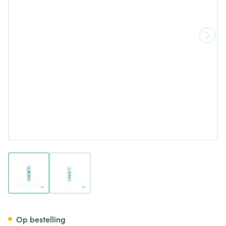
View larger image
View larger image
Bryonia 30k Gr 4g Boiron
Op bestelling