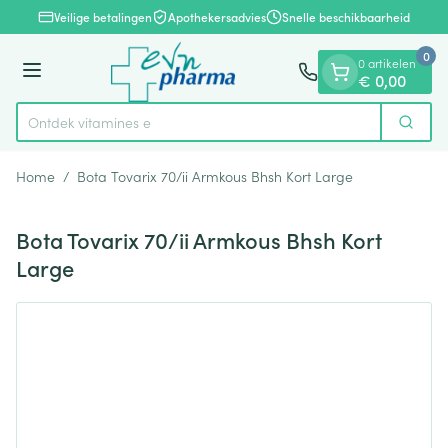
Dia 1 van 1
Ga naar de inhoud
Veilige betalingen
Apothekersadvies
Snelle beschikbaarheid
0
0 artikelen
Menu
€ 0,00
Ontdek vitamines en ge
Zoek
Product, merk, categorie...
Home
/
Bota Tovarix 70/ii Armkous Bhsh Kort Large
Bota Tovarix 70/ii Armkous Bhsh Kort
Large