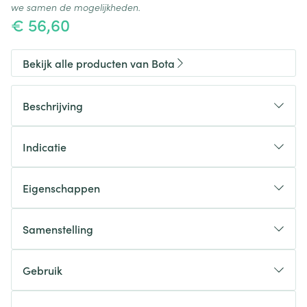
we samen de mogelijkheden.
€ 56,60
Bekijk alle producten van Bota
Beschrijving
Indicatie
Eigenschappen
Enkelverband in ademend, hoog elastisch 3D
gebreid materiaal
Samenstelling
Anatomisch gevormd
Geïntegreerde regelbare elastische band voor
Gebruik
beperking van voetbeweging
(Bota Ortho 930 & 950)
Hiel nauwkeurig plaatsen in het 3D breiwerk
Bilaterale retromalleolaire masserende steun door