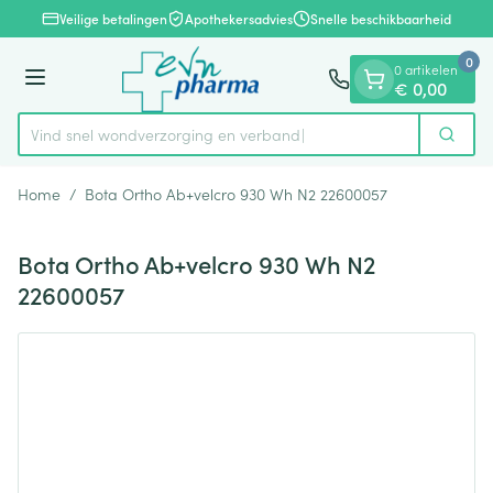
Dia 1 van 1
Ga naar de inhoud
Veilige betalingen
Apothekersadvies
Snelle beschikbaarheid
0
0 artikelen
Menu
€ 0,00
Vind snel wondverzorging en verband
Zoek
Product, merk, categorie...
Home
/
Bota Ortho Ab+velcro 930 Wh N2 22600057
Bota Ortho Ab+velcro 930 Wh N2
22600057