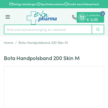
Dia 1 van 1
Ga naar de inhoud
Veilige betalingen
Apothekersadvies
Snelle beschikbaarheid
0
0 artikelen
Menu
€ 0,00
Vind snel wondverzorging en verband
Zoek
Product, merk, categorie...
Home
/
Bota Handpolsband 200 Skin M
Bota Handpolsband 200 Skin M