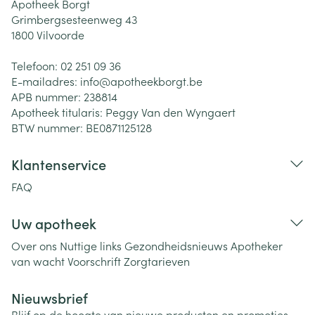
Apotheek Borgt
Grimbergsesteenweg 43
1800
Vilvoorde
Telefoon:
02 251 09 36
E-mailadres:
info@
apotheekborgt.be
APB nummer:
238814
Apotheek titularis:
Peggy Van den Wyngaert
BTW nummer:
BE0871125128
Klantenservice
FAQ
Uw apotheek
Over ons
Nuttige links
Gezondheidsnieuws
Apotheker
van wacht
Voorschrift
Zorgtarieven
Nieuwsbrief
Blijf op de hoogte van nieuwe producten en promoties